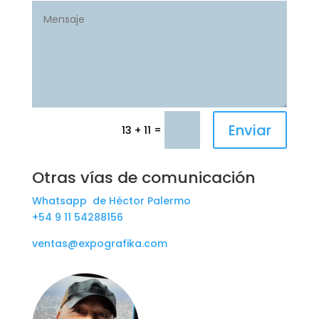
Enviar
=
13 + 11
Otras vías de comunicación
Whatsapp de Héctor Palermo
+54 9 11 54288156
ventas@expografika.com